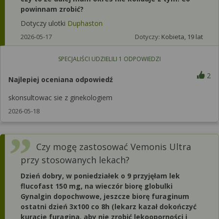
powinnam zrobić?
Dotyczy ulotki
Duphaston
2026-05-17
Dotyczy:
Kobieta, 19 lat
SPECJALIŚCI UDZIELILI
1
ODPOWIEDZI
2
Najlepiej oceniana odpowiedź
skonsultowac sie z ginekologiem
2026-05-18
Czy mogę zastosować Vemonis Ultra
przy stosowanych lekach?
Dzień dobry, w poniedziałek o 9 przyjęłam lek
flucofast 150 mg, na wieczór biorę globulki
Gynalgin dopochwowe, jeszcze biorę furaginum
ostatni dzień 3x100 co 8h (lekarz kazał dokończyć
kuracje furagina, aby nie zrobić lekooporności i