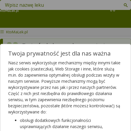
Znajdź lek w swojej okolicy
Koszyk
KtoMaLek.pl
Dzień dobry, okres mi się
Twoja prywatność jest dla nas ważna
spóźnia drugi miesiąc 3
testy ciążowe
wyszły
Nasz serwis wykorzystuje mechanizmy między innymi takie
jak cookies (ciasteczka), Web Storage i inne, które służą
negatywnie.. nie wiem już
m.in. do zapewnienia optymalnej obsługi podczas wizyty w
naszym serwisie. Powyższe mechanizmy mogą być
co mam o tym myśleć i
wykorzystywane przez nas jak i przez naszych partnerów.
czym może to być
Część z nich jest niezbędna do prawidłowego działania
serwisu, w tym zapewnienia niezbędnego poziomu
spowodowane?
bezpieczeństwa, pozostałe (które możesz kontrolować) są
wykorzystywane do:
Dotyczy:
Kobieta, 18 lat
obsługi dodatkowych funkcjonalności
usprawniających działanie naszego serwisu,