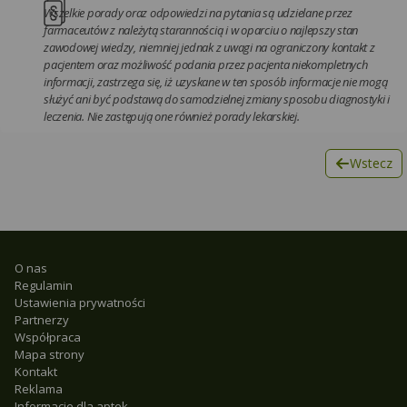
Wszelkie porady oraz odpowiedzi na pytania są udzielane przez
farmaceutów z należytą starannością i w oparciu o najlepszy stan
zawodowej wiedzy, niemniej jednak z uwagi na ograniczony kontakt z
pacjentem oraz możliwość podania przez pacjenta niekompletnych
informacji, zastrzega się, iż uzyskane w ten sposób informacje nie mogą
służyć ani być podstawą do samodzielnej zmiany sposobu diagnostyki i
leczenia. Nie zastępują one również porady lekarskiej.
Wstecz
O nas
Regulamin
Ustawienia prywatności
Partnerzy
Współpraca
Mapa strony
Kontakt
Reklama
Informacje dla aptek