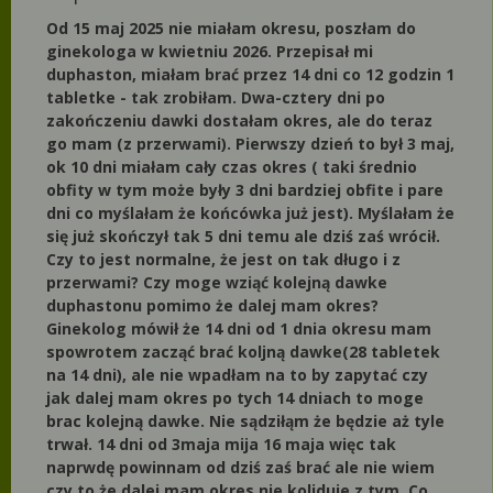
Od 15 maj 2025 nie miałam okresu, poszłam do
ginekologa w kwietniu 2026. Przepisał mi
duphaston, miałam brać przez 14 dni co 12 godzin 1
tabletke - tak zrobiłam. Dwa-cztery dni po
zakończeniu dawki dostałam okres, ale do teraz
go mam (z przerwami). Pierwszy dzień to był 3 maj,
ok 10 dni miałam cały czas okres ( taki średnio
obfity w tym może były 3 dni bardziej obfite i pare
dni co myślałam że końcówka już jest). Myślałam że
się już skończył tak 5 dni temu ale dziś zaś wrócił.
Czy to jest normalne, że jest on tak długo i z
przerwami? Czy moge wziąć kolejną dawke
duphastonu pomimo że dalej mam okres?
Ginekolog mówił że 14 dni od 1 dnia okresu mam
spowrotem zacząć brać koljną dawke(28 tabletek
na 14 dni), ale nie wpadłam na to by zapytać czy
jak dalej mam okres po tych 14 dniach to moge
brac kolejną dawke. Nie sądziłąm że będzie aż tyle
trwał. 14 dni od 3maja mija 16 maja więc tak
naprwdę powinnam od dziś zaś brać ale nie wiem
czy to że dalej mam okres nie koliduje z tym. Co