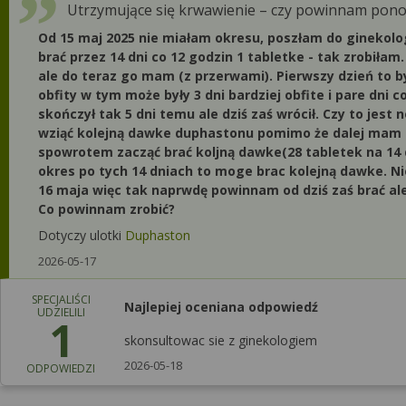
Utrzymujące się krwawienie – czy powinnam pon
Od 15 maj 2025 nie miałam okresu, poszłam do ginekolo
brać przez 14 dni co 12 godzin 1 tabletke - tak zrobiła
ale do teraz go mam (z przerwami). Pierwszy dzień to był
obfity w tym może były 3 dni bardziej obfite i pare dni 
skończył tak 5 dni temu ale dziś zaś wrócił. Czy to jest
wziąć kolejną dawke duphastonu pomimo że dalej mam o
spowrotem zacząć brać koljną dawke(28 tabletek na 14 d
okres po tych 14 dniach to moge brac kolejną dawke. Nie
16 maja więc tak naprwdę powinnam od dziś zaś brać ale
Co powinnam zrobić?
Dotyczy ulotki
Duphaston
2026-05-17
SPECJALIŚCI
Najlepiej oceniana odpowiedź
UDZIELILI
1
skonsultowac sie z ginekologiem
2026-05-18
ODPOWIEDZI