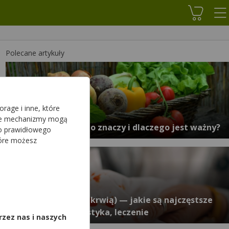
Koszyk
Polecane artykuły
rage i inne, które
sze mechanizmy mogą
Czysty skład — co to znaczy i dlaczego jest ważny?
do prawidłowego
tóre możesz
,
Krwioplucie (plucie krwią) — jakie są najczęstsze
przyczyny? Diagnostyka, leczenie
rzez nas i naszych