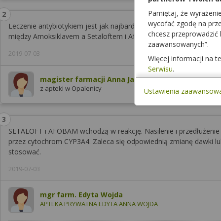
Pamiętaj, że wyrażeni
wycofać zgodę na przet
Leczenie antybiotykiem jest jak najbardziej możliwe, proszę nie b
chcesz przeprowadzić
między Amoksiklavem a Setaloftem i Afobamem
zaawansowanych”.
2019-07-03
Więcej informacji na 
Serwisu
.
magister farmacji Anna Jankowska
z apteki w Opalenicy
Ustawienia zaawansow
SETALOFT i AFOBAM wchodzą w reakcję. Nasilenie i przedłużenie
przez cytochrom CYP3A4. Zaleca się odpowiednią zmianę dawki lu
stosować.
2019-07-03
mgr farm. Edyta Wojda
APTEKA PRYWATNA EDYTA ANNA WOJDA