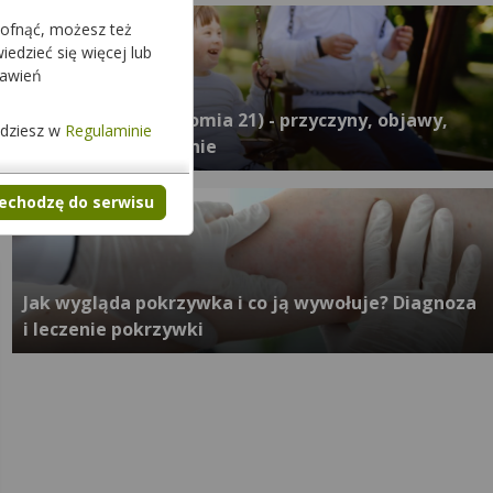
cofnąć, możesz też
edzieć się więcej lub
tawień
Zespół Downa (trisomia 21) - przyczyny, objawy,
jdziesz w
Regulaminie
rozpoznanie, leczenie
zechodzę do serwisu
Jak wygląda pokrzywka i co ją wywołuje? Diagnoza
i leczenie pokrzywki