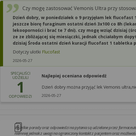
Czy mogę zastosować Vemonis Ultra przy stosow
Dzień dobry, w poniedziałek o 9 przyjęłam lek flucofast
jeszcze biorę furaginum ostatni dzień 3x100 co 8h (leka
lekooporności i brać te 7 dni). czy mogę wziąć dzisiaj (
ze ze zbliżającej się miesiączki, jednak chciałabym dop
dzisiaj Środa ostatni dzień kuracji flucofast 1 tabletk
Dotyczy ulotki
Flucofast
2026-05-27
SPECJALIŚCI
Najlepiej oceniana odpowiedź
UDZIELILI
1
Dzień dobry można przyjąć lek Vemonis ultra,n
2026-05-27
ODPOWIEDZI
Wszelkie porady oraz odpowiedzi na pytania są udzielane przez farmaceutó
niemniej jednak z uwagi na ograniczony kontakt z pacjentem oraz możliwość