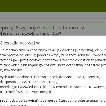
a d…
depresji.Przyjmuje
setaloft
i afoban czy
biotyk o nazwie amosiklav?
 jest dla nas ważna
je mechanizmy między innymi takie jak cookies (ciasteczka), Web Sto
ienia optymalnej obsługi podczas wizyty w naszym serwisie. Powyż
zez nas jak i przez naszych partnerów. Część z nich jest niezbędna 
tym zapewnienia niezbędnego poziomu bezpieczeństwa, pozostałe (k
rzystywane do:
ni brać antybiotyk.
wych funkcjonalności usprawniających działanie naszego serwisu,
jaki sposób korzystasz z naszej strony,
ośredniego i wyświetlania reklam, w tym reklam spersonalizowanych
unkcji mediów społecznościowych.
Podziękuj
0
 przechodzę do serwisu”, aby wyrazić zgodę na przetwarzanie p
anych w powyższych celach.