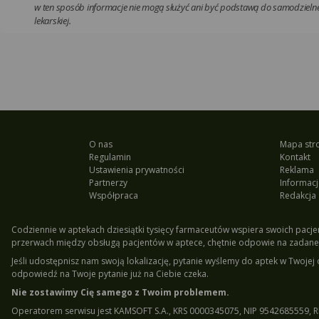
w ten sposób informacje nie mogą służyć ani być podstawą do samodzielnej
lekarskiej.
O nas
Mapa str
Regulamin
Kontakt
Ustawienia prywatności
Reklama
Partnerzy
Informacj
Współpraca
Redakcja
Codziennie w aptekach dziesiątki tysięcy farmaceutów wspiera swoich pacjen
przerwach między obsługą pacjentów w aptece, chętnie odpowie na zadane 
Jeśli udostępnisz nam swoją lokalizację, pytanie wyślemy do aptek w Twojej 
odpowiedź na Twoje pytanie już na Ciebie czeka.
Nie zostawimy Cię samego z Twoim problemem.
Operatorem serwisu jest KAMSOFT S.A., KRS 0000345075, NIP 9542685559, R