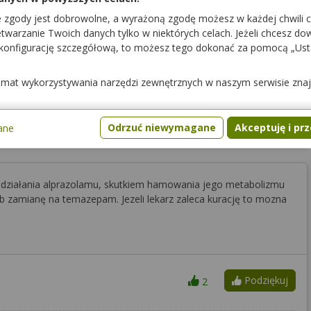
e zgody jest dobrowolne, a wyrażoną zgodę możesz w każdej chwili 
warzanie Twoich danych tylko w niektórych celach. Jeżeli chcesz dowi
rać ich w tym samym czasie, tylko zrobić 2-godzinną przerwę
 konfigurację szczegółową, to możesz tego dokonać za pomocą „Us
temat wykorzystywania narzędzi zewnętrznych w naszym serwisie zna
Podziękuj
0
Odrzuć niewymagane
Akceptuję i pr
ane
 działania alprazolamu, skutkiem hamowania jego metabolizmu
b zamianę na temazepam. Jezeli lekarz zaleca kurację to mozna
Podziękuj
2