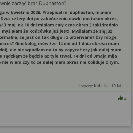
ownie zacząć brać Duphaston?
ga w kwietniu 2026. Przepisał mi duphaston, miałam
m. Dwa-cztery dni po zakończeniu dawki dostałam okres,
 3 maj, ok 10 dni miałam cały czas okres ( taki średnio
co myślałam że końcówka już jest). Myślałam że się już
 normalne, że jest on tak długo i z przerwami? Czy moge
kres? Ginekolog mówił że 14 dni od 1 dnia okresu mam
ni), ale nie wpadłam na to by zapytać czy jak dalej mam
 sądziłąm że będzie aż tyle trwał. 14 dni od 3maja mija
 nie wiem czy to że dalej mam okres nie koliduje z tym.
Kobieta, 19 lat
Dotyczy:
2