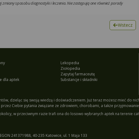
 zmiany sposobu diagnostyki i leczenia. Nie zastępują one również porady
Wstecz
ony
Lekopedia
Ziołopedia
Zapytaj farmaceutę
e dla aptek
Substancje i składniki
tów, dzieląc się swoją wiedzą i doświadczeniem. Już teraz możesz mieć do nich 
przez Ciebie pytania związane ze zdrowiem, chorobami, a także przyjmowanie
okolicy, w przeciwnym razie trafi ona do losowo wybranych aptek na terenie cał
EGON 241371988, 40-235 Katowice, ul. 1 Maja 133