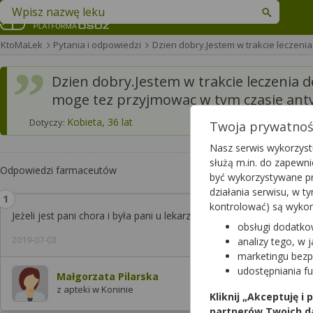
Znajdź lek w swojej okolicy
KtoMaLek
Pytania i odpowiedzi
Dzien dobry.Jestem w trakcie leczeni
Dzien dobry.Jestem w trakcie leczenia 
moge tez przyjmowac w tym czasie anty
Kobieta, 36 lat
Dotyczy:
Twoja prywatność
Nasz serwis wykorzystu
służą m.in. do zapewn
Odpowiedzi farmaceutów
być wykorzystywane pr
działania serwisu, w 
kontrolować) są wyko
Jeżeli jest pani chora i była pani u lekarza to oczywiście , że ma pa
obsługi dodatko
2019-07-03
analizy tego, w 
marketingu bezp
udostępniania f
Małgorzata Pilarska
z apteki w Koninie
Kliknij „Akceptuję i
partnerów Twoich d