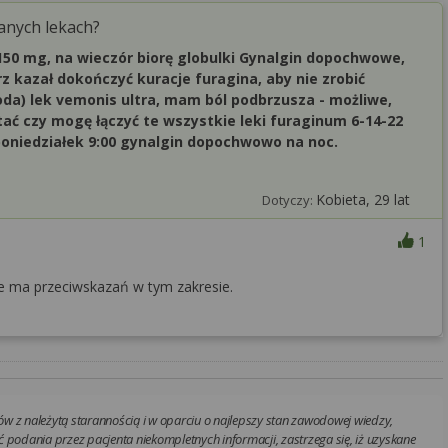
anych lekach?
 150 mg, na wieczór biorę globulki Gynalgin dopochwowe,
rz kazał dokończyć kuracje furagina, aby nie zrobić
środa) lek vemonis ultra, mam ból podbrzusza - możliwe,
ytać czy mogę łączyć te wszystkie leki furaginum 6-14-22
a poniedziałek 9:00 gynalgin dopochwowo na noc.
Kobieta, 29 lat
Dotyczy:
1
ie ma przeciwskazań w tym zakresie.
w z należytą starannością i w oparciu o najlepszy stan zawodowej wiedzy,
 podania przez pacjenta niekompletnych informacji, zastrzega się, iż uzyskane