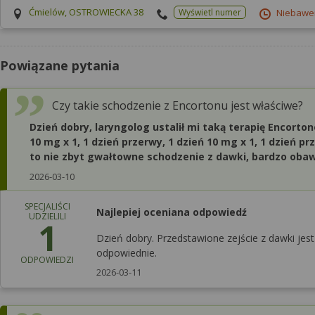
Ćmielów, OSTROWIECKA 38
Wyświetl numer
Niebaw
Powiązane pytania
Czy takie schodzenie z Encortonu jest właściwe?
Dzień dobry, laryngolog ustalił mi taką terapię Encortone
10 mg x 1, 1 dzień przerwy, 1 dzień 10 mg x 1, 1 dzień p
to nie zbyt gwałtowne schodzenie z dawki, bardzo oba
2026-03-10
SPECJALIŚCI
Najlepiej oceniana odpowiedź
UDZIELILI
1
Dzień dobry. Przedstawione zejście z dawki jest
odpowiednie.
ODPOWIEDZI
2026-03-11