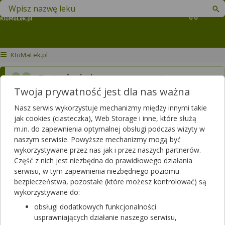
Znajdź lek w swojej okolicy
Koszyk
KtoMaLek.pl
Dzień dobry czy macie ten
Twoja prywatność jest dla nas ważna
lek na stanie
Nasz serwis wykorzystuje mechanizmy między innymi takie
Dotyczy:
Mężczyzna, 42 lata
jak cookies (ciasteczka), Web Storage i inne, które służą
m.in. do zapewnienia optymalnej obsługi podczas wizyty w
naszym serwisie. Powyższe mechanizmy mogą być
Odpowiedzi farmaceutów
wykorzystywane przez nas jak i przez naszych partnerów.
Część z nich jest niezbędna do prawidłowego działania
serwisu, w tym zapewnienia niezbędnego poziomu
Witam serdecznie, Dzień dobry. Uprzejmie informujemy, że
bezpieczeństwa, pozostałe (które możesz kontrolować) są
KtoMaLek.pl nie jest apteką i nie prowadzi sprzedaży leków. W
wykorzystywane do:
przesłanym zapytaniu nie została podana nazwa leku, dlatego
obsługi dodatkowych funkcjonalności
nie jesteśmy w stanie przedstawić wyników wyszukiwania
usprawniających działanie naszego serwisu,
produktu w naszym serwisie. Zachęcamy do samodzielnego