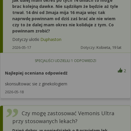
jak dalej mam okres po tych 14 dniach to moge
brac kolejną dawke. Nie sądziłąm że będzie aż tyle
trwał. 14 dni od 3maja mija 16 maja więc tak
naprwdę powinnam od dziś zaś brać ale nie wiem
czy to że dalej mam okres nie koliduje z tym. Co
powinnam zrobić?
Dotyczy ulotki
Duphaston
2026-05-17
Dotyczy:
Kobieta, 19 lat
SPECJALIŚCI UDZIELILI
1
ODPOWIEDZI
2
Najlepiej oceniana odpowiedź
skonsultowac sie z ginekologiem
2026-05-18
Czy mogę zastosować Vemonis Ultra
przy stosowanych lekach?
Dzień dobry, w poniedziałek o 9 przyjęłam lek