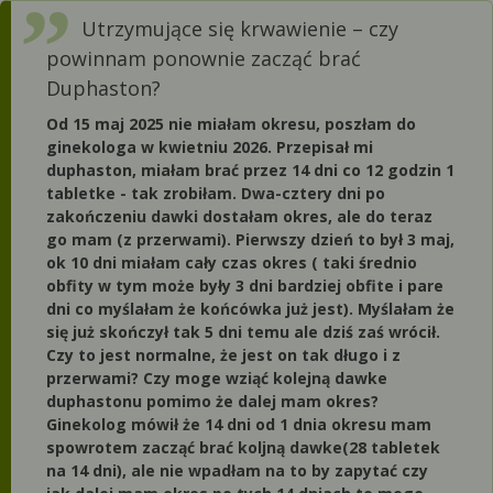
Utrzymujące się krwawienie – czy
powinnam ponownie zacząć brać
Duphaston?
Od 15 maj 2025 nie miałam okresu, poszłam do
ginekologa w kwietniu 2026. Przepisał mi
duphaston, miałam brać przez 14 dni co 12 godzin 1
tabletke - tak zrobiłam. Dwa-cztery dni po
zakończeniu dawki dostałam okres, ale do teraz
go mam (z przerwami). Pierwszy dzień to był 3 maj,
ok 10 dni miałam cały czas okres ( taki średnio
obfity w tym może były 3 dni bardziej obfite i pare
dni co myślałam że końcówka już jest). Myślałam że
się już skończył tak 5 dni temu ale dziś zaś wrócił.
Czy to jest normalne, że jest on tak długo i z
przerwami? Czy moge wziąć kolejną dawke
duphastonu pomimo że dalej mam okres?
Ginekolog mówił że 14 dni od 1 dnia okresu mam
spowrotem zacząć brać koljną dawke(28 tabletek
na 14 dni), ale nie wpadłam na to by zapytać czy