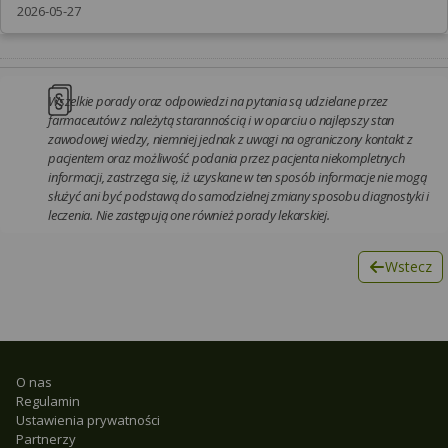
2026-05-27
Wszelkie porady oraz odpowiedzi na pytania są udzielane przez
farmaceutów z należytą starannością i w oparciu o najlepszy stan
zawodowej wiedzy, niemniej jednak z uwagi na ograniczony kontakt z
pacjentem oraz możliwość podania przez pacjenta niekompletnych
informacji, zastrzega się, iż uzyskane w ten sposób informacje nie mogą
służyć ani być podstawą do samodzielnej zmiany sposobu diagnostyki i
leczenia. Nie zastępują one również porady lekarskiej.
Wstecz
O nas
Regulamin
Ustawienia prywatności
Partnerzy