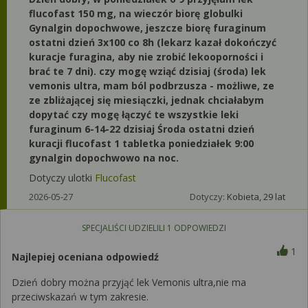
flucofast 150 mg, na wieczór biorę globulki
Gynalgin dopochwowe, jeszcze biorę furaginum
ostatni dzień 3x100 co 8h (lekarz kazał dokończyć
kuracje furagina, aby nie zrobić lekooporności i
brać te 7 dni). czy mogę wziąć dzisiaj (środa) lek
vemonis ultra, mam ból podbrzusza - możliwe, ze
ze zbliżającej się miesiączki, jednak chciałabym
dopytać czy mogę łączyć te wszystkie leki
furaginum 6-14-22 dzisiaj Środa ostatni dzień
kuracji flucofast 1 tabletka poniedziałek 9:00
gynalgin dopochwowo na noc.
Dotyczy ulotki
Flucofast
2026-05-27
Dotyczy:
Kobieta, 29 lat
SPECJALIŚCI UDZIELILI
1
ODPOWIEDZI
1
Najlepiej oceniana odpowiedź
Dzień dobry można przyjąć lek Vemonis ultra,nie ma
przeciwskazań w tym zakresie.