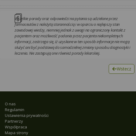
Wszelkie porady oraz odpowiedzi na pytania są udzielane przez
farmaceutów z należytą starannością i w oparciu o najlepszy stan
zawodowej wiedzy, niemniej jednak z uwagi na ograniczony kontakt z
pacjentem oraz możliwość podania przez pacjenta niekompletnych
informacji, zastrzega się, iż uzyskane w ten sposób informacje nie mogą
służyć ani być podstawą do samodzielnej zmiany sposobu diagnostyki i
leczenia. Nie zastępują one również porady lekarskiej.
Wstecz
O nas
Regulamin
Ustawienia prywatności
Partnerzy
Współpraca
Mapa strony