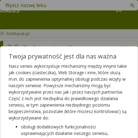
Znajdź lek w swojej okolicy
Koszyk
KtoMaLek.pl
Dobry wieczór mam pytanie
Twoja prywatność jest dla nas ważna
ile kosztuje skalpel
Nasz serwis wykorzystuje mechanizmy między innymi takie
Dotyczy:
Mężczyzna, 46 lat
jak cookies (ciasteczka), Web Storage i inne, które służą
m.in. do zapewnienia optymalnej obsługi podczas wizyty w
naszym serwisie. Powyższe mechanizmy mogą być
Odpowiedzi farmaceutów
wykorzystywane przez nas jak i przez naszych partnerów.
Część z nich jest niezbędna do prawidłowego działania
serwisu, w tym zapewnienia niezbędnego poziomu
Dzień dobry, Na naszej platformie mogą Państwo w szybki i
bezpieczeństwa, pozostałe (które możesz kontrolować) są
wygodny sposób sprawdzić, w których aptekach dostępny jest
wykorzystywane do:
interesujący Państwa lek. Serwis KtoMaLek.pl obejmuje ponad
obsługi dodatkowych funkcjonalności
11 tysięcy aptek w całej Polsce, dzięki czemu stanowi jedno z
usprawniających działanie naszego serwisu,
największych źródeł informacji o dostępności leków i