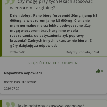
Czy mogę przy tych lekach stosować
wieczorem l-argininę?
Dzien dobry . Rano biorę furosemid 20mg i jamp k8
600mg, a wieczorem jamp k8 600mg. Cisnienie
mam normalne nieraz lekko podwyzszone .Czy
mogę wieczorem brac l-arginine w celu
rozszerzenia, uelastycznienia zyl, poprawy
krazenia? Zadnych innych lekarstw nie biore . Z
góry dziękuję za odpowiedz
2026-05-06
Dotyczy:
Kobieta, 67 lat
SPECJALIŚCI UDZIELILI
1
ODPOWIEDZI
0
Najnowsza odpowiedź
może Pani stosować
2026-07-27
Jakie odstępy czasowe zachować