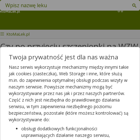
Znajdź lek w swojej okolicy
Koszyk
KtoMaLek.pl
Czy po przyjęciu szczepionki na WZW
B mogę wziąć Octeangin?
Twoja prywatność jest dla nas ważna
Nasz serwis wykorzystuje mechanizmy między innymi takie
Witam, dzisiaj wziąłem szczepionkę
jak cookies (ciasteczka), Web Storage i inne, które służą
przypominającą na wzw B. Czy
m.in. do zapewnienia optymalnej obsługi podczas wizyty w
mogę wziąć octeangin gdyż
naszym serwisie. Powyższe mechanizmy mogą być
wykorzystywane przez nas jak i przez naszych partnerów.
dostałem chrypy i zaczęło boleć
Część z nich jest niezbędna do prawidłowego działania
gardło?
serwisu, w tym zapewnienia niezbędnego poziomu
Dotyczy ulotki
Octeangin
bezpieczeństwa, pozostałe (które możesz kontrolować) są
wykorzystywane do:
Dotyczy:
Mężczyzna, 30 lat
obsługi dodatkowych funkcjonalności
usprawniających działanie naszego serwisu,