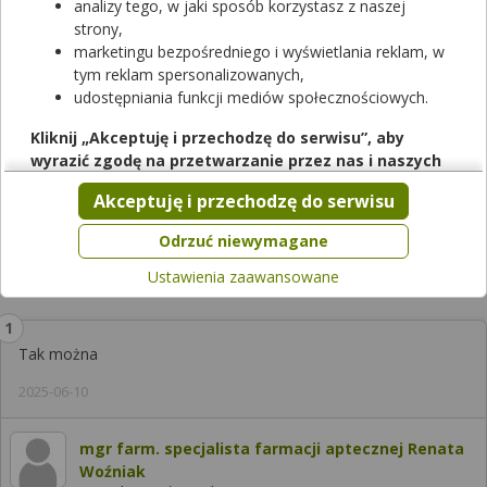
analizy tego, w jaki sposób korzystasz z naszej
strony,
marketingu bezpośredniego i wyświetlania reklam, w
tym reklam spersonalizowanych,
udostępniania funkcji mediów społecznościowych.
Kliknij „Akceptuję i przechodzę do serwisu”, aby
Zobacz, która apteka w Twoim mieście ma lek
Octeangin
.
wyrazić zgodę na przetwarzanie przez nas i naszych
Sprawdzaj dostępność leków w ponad aptek w całej Polsce!
partnerów Twoich danych w powyższych celach.
Akceptuję i przechodzę do serwisu
Sprawdź teraz
Pamiętaj, że wyrażenie zgody jest dobrowolne, a wyrażoną
zgodę możesz w każdej chwili cofnąć, możesz też wycofać
Odrzuć niewymagane
zgodę na przetwarzanie Twoich danych tylko w niektórych
Ustawienia zaawansowane
Odpowiedzi farmaceutów
celach. Jeżeli chcesz dowiedzieć się więcej lub chcesz
przeprowadzić konfigurację szczegółową, to możesz tego
dokonać za pomocą „Ustawień zaawansowanych”.
Tak można
Więcej informacji na temat wykorzystywania narzędzi
zewnętrznych w naszym serwisie znajdziesz w
Regulaminie
2025-06-10
Serwisu
.
mgr farm. specjalista farmacji aptecznej Renata
Woźniak