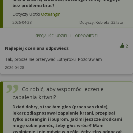
bez problemu brac?
Dotyczy ulotki
Octeangin
2026-04-28
Dotyczy:
Kobieta, 22 lata
SPECJALIŚCI UDZIELILI
1
ODPOWIEDZI
2
Najlepiej oceniana odpowiedź
Tak, prosze nie przerywać Euthyroxu. Pozdrawiam
2026-04-28
Co robić, aby wspomóc leczenie
zapalenia krtani?
Dzień dobry, straciłam głos (praca w szkole),
lekarz zdiagnozował zapalenie krtani, przepisał
tylko octeangin i ibuprom. Jakimi jeszcze środkami
mogę sobie pomóc, żeby głos wrócił? Mam
zwolnienie i nie mówię w ogóle, żeby głos odpoczął.