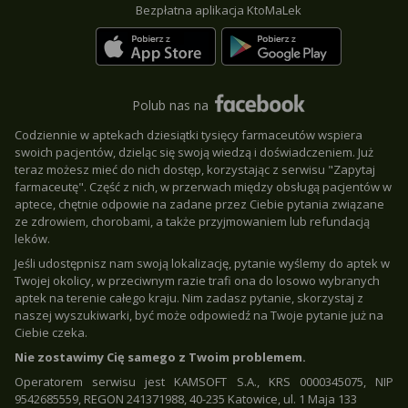
Bezpłatna aplikacja KtoMaLek
Polub nas na
Codziennie w aptekach dziesiątki tysięcy farmaceutów wspiera
swoich pacjentów, dzieląc się swoją wiedzą i doświadczeniem. Już
teraz możesz mieć do nich dostęp, korzystając z serwisu "Zapytaj
farmaceutę". Część z nich, w przerwach między obsługą pacjentów w
aptece, chętnie odpowie na zadane przez Ciebie pytania związane
ze zdrowiem, chorobami, a także przyjmowaniem lub refundacją
leków.
Jeśli udostępnisz nam swoją lokalizację, pytanie wyślemy do aptek w
Twojej okolicy, w przeciwnym razie trafi ona do losowo wybranych
aptek na terenie całego kraju. Nim zadasz pytanie, skorzystaj z
naszej wyszukiwarki, być może odpowiedź na Twoje pytanie już na
Ciebie czeka.
Nie zostawimy Cię samego z Twoim problemem.
Operatorem serwisu jest KAMSOFT S.A., KRS 0000345075, NIP
9542685559, REGON 241371988, 40-235 Katowice, ul. 1 Maja 133