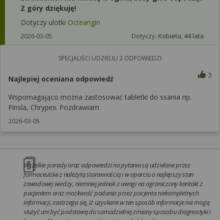
Z góry dziękuję!
Dotyczy ulotki
Octeangin
2026-03-05
Dotyczy:
Kobieta, 44 lata
SPECJALIŚCI UDZIELILI
2
ODPOWIEDZI
3
Najlepiej oceniana odpowiedź
Wspomagająco można zastosować tabletki do ssania np.
Finsla, Chrypex. Pozdrawiam
2026-03-05
Wszelkie porady oraz odpowiedzi na pytania są udzielane przez
farmaceutów z należytą starannością i w oparciu o najlepszy stan
zawodowej wiedzy, niemniej jednak z uwagi na ograniczony kontakt z
pacjentem oraz możliwość podania przez pacjenta niekompletnych
informacji, zastrzega się, iż uzyskane w ten sposób informacje nie mogą
służyć ani być podstawą do samodzielnej zmiany sposobu diagnostyki i