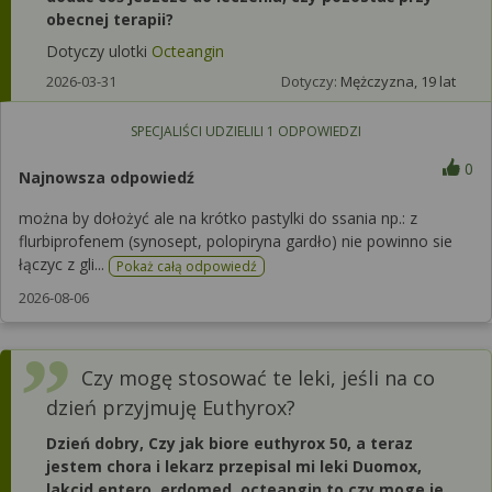
obecnej terapii?
Dotyczy ulotki
Octeangin
2026-03-31
Dotyczy:
Mężczyzna, 19 lat
SPECJALIŚCI UDZIELILI
1
ODPOWIEDZI
0
Najnowsza odpowiedź
można by dołożyć ale na krótko pastylki do ssania np.: z
flurbiprofenem (synosept, polopiryna gardło) nie powinno sie
łączyc z gli...
Pokaż całą odpowiedź
2026-08-06
Czy mogę stosować te leki, jeśli na co
dzień przyjmuję Euthyrox?
Dzień dobry, Czy jak biore euthyrox 50, a teraz
jestem chora i lekarz przepisal mi leki Duomox,
lakcid entero, erdomed, octeangin to czy moge je