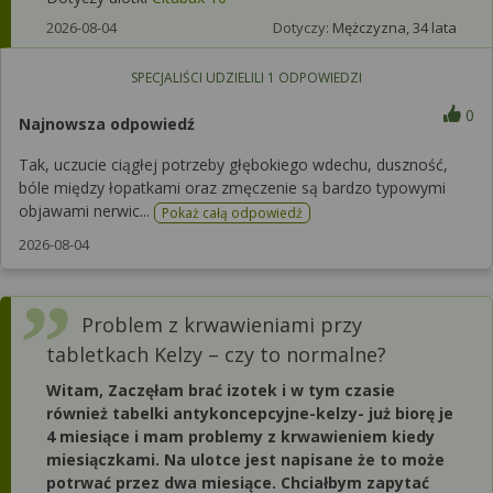
2026-08-04
Dotyczy:
Mężczyzna, 34 lata
SPECJALIŚCI UDZIELILI
1
ODPOWIEDZI
0
Najnowsza odpowiedź
Tak, uczucie ciągłej potrzeby głębokiego wdechu, duszność,
bóle między łopatkami oraz zmęczenie są bardzo typowymi
objawami nerwic...
Pokaż całą odpowiedź
2026-08-04
Problem z krwawieniami przy
tabletkach Kelzy – czy to normalne?
Witam, Zaczęłam brać izotek i w tym czasie
również tabelki antykoncepcyjne-kelzy- już biorę je
4 miesiące i mam problemy z krwawieniem kiedy
miesiączkami. Na ulotce jest napisane że to może
potrwać przez dwa miesiące. Chciałbym zapytać