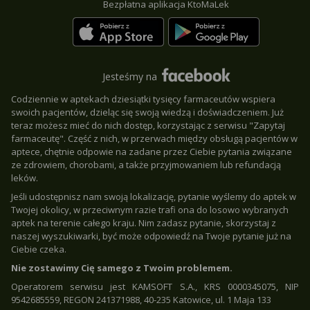
Bezpłatna aplikacja KtoMaLek
Jesteśmy na
Codziennie w aptekach dziesiątki tysięcy farmaceutów wspiera
swoich pacjentów, dzieląc się swoją wiedzą i doświadczeniem. Już
teraz możesz mieć do nich dostęp, korzystając z serwisu "Zapytaj
farmaceutę". Część z nich, w przerwach między obsługą pacjentów w
aptece, chętnie odpowie na zadane przez Ciebie pytania związane
ze zdrowiem, chorobami, a także przyjmowaniem lub refundacją
leków.
Jeśli udostępnisz nam swoją lokalizację, pytanie wyślemy do aptek w
Twojej okolicy, w przeciwnym razie trafi ona do losowo wybranych
aptek na terenie całego kraju. Nim zadasz pytanie, skorzystaj z
naszej wyszukiwarki, być może odpowiedź na Twoje pytanie już na
Ciebie czeka.
Nie zostawimy Cię samego z Twoim problemem.
Operatorem serwisu jest KAMSOFT S.A., KRS 0000345075, NIP
9542685559, REGON 241371988, 40-235 Katowice, ul. 1 Maja 133