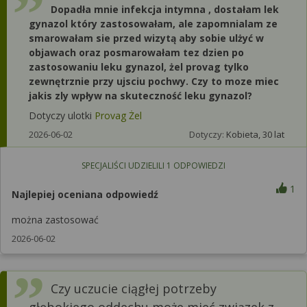
Dopadła mnie infekcja intymna , dostałam lek
gynazol który zastosowałam, ale zapomnialam ze
smarowałam sie przed wizytą aby sobie ulżyć w
objawach oraz posmarowałam tez dzien po
zastosowaniu leku gynazol, żel provag tylko
zewnętrznie przy ujsciu pochwy. Czy to moze miec
jakis zly wpływ na skuteczność leku gynazol?
Dotyczy ulotki
Provag Żel
2026-06-02
Dotyczy:
Kobieta, 30 lat
SPECJALIŚCI UDZIELILI
1
ODPOWIEDZI
1
Najlepiej oceniana odpowiedź
można zastosować
2026-06-02
Czy uczucie ciągłej potrzeby