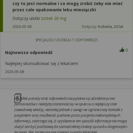
czy to jest normalne i co mogę zrobić żeby nie mieć
przez całe opakowanie leku miesiączki
Dotyczy ulotki
Izotek 20 mg
2026-05-08
Dotyczy:
Kobieta, 20 lat
SPECJALIŚCI UDZIELILI
1
ODPOWIEDZI
0
Najnowsza odpowiedź
Najlepiej skonsultować się z lekarzem
2026-05-08
Wszelkie porady oraz odpowiedzi na pytania są udzielane przez
farmaceutów z należytą starannością i w oparciu o najlepszy stan
zawodowej wiedzy, niemniej jednak z uwagi na ograniczony kontakt z
pacjentem oraz możliwość podania przez pacjenta niekompletnych
informacji, zastrzega się, iż uzyskane w ten sposób informacje nie mogą
służyć ani być podstawą do samodzielnej zmiany sposobu diagnostyki i
leczenia. Nie zastępują one również porady lekarskiej.