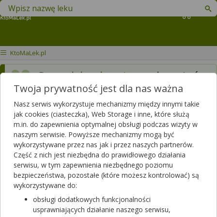
Znajdź lek w swojej okolicy
Koszyk
KtoMaLek.pl
Czy
odchudzanie
może mieć
Twoja prywatność jest dla nas ważna
wpływ na występowanie
plamien srodcyklicznych
Nasz serwis wykorzystuje mechanizmy między innymi takie
jak cookies (ciasteczka), Web Storage i inne, które służą
podczas przyjmowania
m.in. do zapewnienia optymalnej obsługi podczas wizyty w
naszym serwisie. Powyższe mechanizmy mogą być
tabletek
wykorzystywane przez nas jak i przez naszych partnerów.
antykoncepcyjnych
?
Część z nich jest niezbędna do prawidłowego działania
serwisu, w tym zapewnienia niezbędnego poziomu
Przyjmuje je już prawie rok,
bezpieczeństwa, pozostałe (które możesz kontrolować) są
ale plamienia mam dopiero
wykorzystywane do:
obsługi dodatkowych funkcjonalności
od dwóch miesięcy i akurat
usprawniających działanie naszego serwisu,