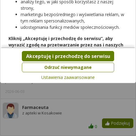
od tego czasu się
analizy tego, w jaki sposób korzystasz z naszej
strony,
odchudzam. Nie chcę
marketingu bezpośredniego i wyświetlania reklam, w
rezygnować z osiągnięcia
tym reklam spersonalizowanych,
udostępniania funkcji mediów społecznościowych.
wymarzonej figury.
Kliknij „Akceptuję i przechodzę do serwisu”, aby
Dotyczy:
Kobieta
wyrazić zgodę na przetwarzanie przez nas i naszych
partnerów Twoich danych w powyższych celach.
Akceptuję i przechodzę do serwisu
Pamiętaj, że wyrażenie zgody jest dobrowolne, a wyrażoną
Odpowiedzi farmaceutów
zgodę możesz w każdej chwili cofnąć, możesz też wycofać
Odrzuć niewymagane
zgodę na przetwarzanie Twoich danych tylko w niektórych
Ustawienia zaawansowane
celach. Jeżeli chcesz dowiedzieć się więcej lub chcesz
prosze iśĆ z tym do lekarza
przeprowadzić konfigurację szczegółową, to możesz tego
2026-06-03
dokonać za pomocą „Ustawień zaawansowanych”.
Więcej informacji na temat wykorzystywania narzędzi
zewnętrznych w naszym serwisie znajdziesz w
Regulaminie
Farmaceuta
z apteki w Kosakowie
Serwisu
.
Podziękuj
0