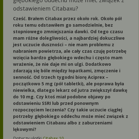
głębokiego oddechu może mieć związek z
odstawieniem Citabaxu?
Cześć. Brałem Citabax przez około rok. Około pół
roku temu odstawiłem go samodzielnie, bez
stopniowego zmniejszania dawki. Od tego czasu
mam różne dolegliwości, a najbardziej dokuczliwe
jest uczucie duszności – nie mam problemu z
nabraniem powietrza, ale cały czas czuję potrzebę
wzięcia bardzo głębokiego wdechu i często mam
wrażenie, że nie daje mi on ulgi. Dodatkowo
zdarzają się bóle między łopatkami, zmęczenie i
senność. Od trzech tygodni biorę Aciprex –
początkowo 5 mg (pół tabletki), ale poprawa była
niewielka, dlatego lekarz od jutra zwiększył dawkę
do 10 mg. Czy ktoś miał podobne objawy po
odstawieniu SSRI lub przed ponownym
rozpoczęciem leczenia? Czy takie uczucie ciągłej
potrzeby głębokiego oddechu może mieć związek z
odstawieniem Citabaxu albo z zaburzeniami
lękowymi?
Dotyczy ulotki
Citabax 10