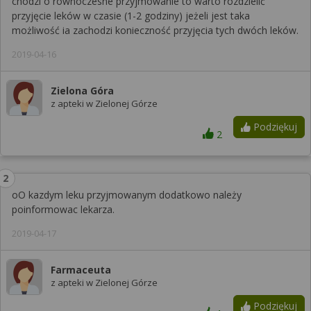
chodzi o równoczesne przyjmowanie to warto rozdzielić
przyjęcie leków w czasie (1-2 godziny) jeżeli jest taka
możliwość ia zachodzi konieczność przyjęcia tych dwóch leków.
2019-04-16
Zielona Góra
z apteki w Zielonej Górze
Podziękuj
2
oO kazdym leku przyjmowanym dodatkowo należy
poinformowac lekarza.
2019-04-17
Farmaceuta
z apteki w Zielonej Górze
Podziękuj