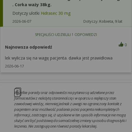
. Corka waży 38kg.
Dotyczy ulotki
Hidrasec 30 mg
2026-06-07
Dotyczy:
Kobieta, 9 lat
SPECJALIŚCI UDZIELILI
1
ODPOWIEDZI
0
Najnowsza odpowiedź
lek wylicza się na wagę pacjenta. dawka jest prawidłowa
2026-06-17
Wszelkie porady oraz odpowiedzi na pytania są udzielane przez
farmaceutów z należytą starannością i w oparciu o najlepszy stan
zawodowej wiedzy, niemniej jednak z uwagi na ograniczony kontakt z
pacjentem oraz możliwość podania przez pacjenta niekompletnych
informacji, zastrzega się, iż uzyskane w ten sposób informacje nie mogą
służyć ani być podstawą do samodzielnej zmiany sposobu diagnostyki i
leczenia. Nie zastępują one również porady lekarskiej.