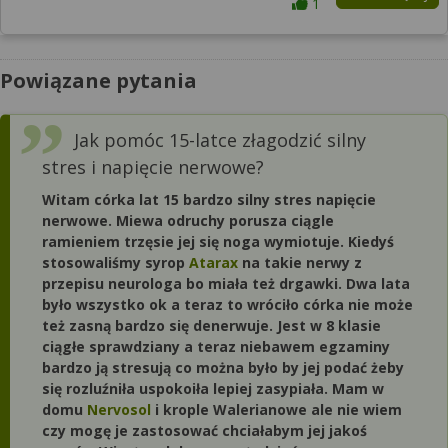
1
Powiązane pytania
Jak pomóc 15-latce złagodzić silny
stres i napięcie nerwowe?
Witam córka lat 15 bardzo silny stres napięcie
nerwowe. Miewa odruchy porusza ciągle
ramieniem trzęsie jej się noga wymiotuje. Kiedyś
stosowaliśmy syrop
Atarax
na takie nerwy z
przepisu neurologa bo miała też drgawki. Dwa lata
było wszystko ok a teraz to wróciło córka nie może
też zasną bardzo się denerwuje. Jest w 8 klasie
ciągłe sprawdziany a teraz niebawem egzaminy
bardzo ją stresują co można było by jej podać żeby
się rozluźniła uspokoiła lepiej zasypiała. Mam w
domu
Nervosol
i krople Walerianowe ale nie wiem
czy mogę je zastosować chciałabym jej jakoś