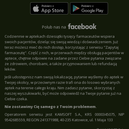
Polub nas na
Codziennie w aptekach dziesiątki tysięcy farmaceutów wspiera
swoich pacjentów, dzieląc się swoją wiedzą i doświadczeniem. Już
teraz możesz mieć do nich dostęp, korzystając z serwisu "Zapytaj
farmaceutę". Część z nich, w przerwach między obsługą pacjentów w
aptece, chętnie odpowie na zadane przez Ciebie pytania związane
ze zdrowiem, chorobami, a także przyjmowaniem lub refundacją
leków.
Jeśli udostępnisz nam swoją lokalizację, pytanie wyślemy do aptek w
Twojej okolicy, w przeciwnym razie trafi ona do losowo wybranych
aptek na terenie całego kraju. Nim zadasz pytanie, skorzystaj z
naszej wyszukiwarki, być może odpowiedź na Twoje pytanie już na
Ciebie czeka.
Nie zostawimy Cię samego z Twoim problemem.
Operatorem serwisu jest KAMSOFT S.A., KRS 0000345075, NIP
9542685559, REGON 241371988, 40-235 Katowice, ul. 1 Maja 133