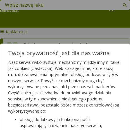
Znajdź lek w swojej okolicy
Koszyk
KtoMaLek.pl
Córka przyjmuje lek
Twoja prywatność jest dla nas ważna
Lamitrin
dwa razy dziennie.
Wcześniej, zanim neurolog
Nasz serwis wykorzystuje mechanizmy między innymi takie
jak cookies (ciasteczka), Web Storage i inne, które służą
przepisał Lamitrin,
m.in. do zapewnienia optymalnej obsługi podczas wizyty w
naszym serwisie. Powyższe mechanizmy mogą być
ginekolog przepisał Exacyl
wykorzystywane przez nas jak i przez naszych partnerów.
500mg dwa razy dziennie w
Część z nich jest niezbędna do prawidłowego działania
serwisu, w tym zapewnienia niezbędnego poziomu
razie krwotoków, które
bezpieczeństwa, pozostałe (które możesz kontrolować) są
córka miewa co jakiś czas.
wykorzystywane do:
obsługi dodatkowych funkcjonalności
Obecnie jest sytuacja, że
usprawniających działanie naszego serwisu,