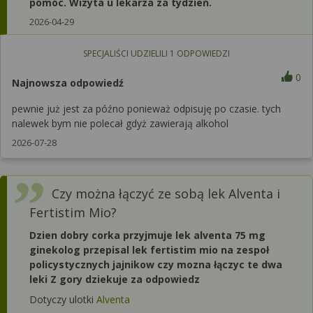
pomóc. Wizyta u lekarza za tydzień.
2026-04-29
SPECJALIŚCI UDZIELILI
1
ODPOWIEDZI
0
Najnowsza odpowiedź
pewnie już jest za późno ponieważ odpisuję po czasie. tych
nalewek bym nie polecał gdyż zawierają alkohol
2026-07-28
Czy można łączyć ze sobą lek Alventa i
Fertistim Mio?
Dzien dobry corka przyjmuje lek alventa 75 mg
ginekolog przepisal lek fertistim mio na zespoł
policystycznych jajnikow czy mozna łączyc te dwa
leki Z gory dziekuje za odpowiedz
Dotyczy ulotki
Alventa