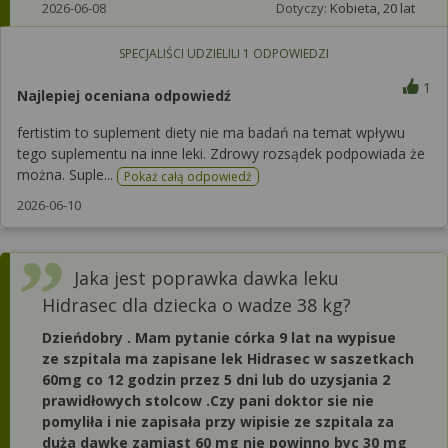
2026-06-08
Dotyczy:
Kobieta, 20 lat
SPECJALIŚCI UDZIELILI
1
ODPOWIEDZI
1
Najlepiej oceniana odpowiedź
fertistim to suplement diety nie ma badań na temat wpływu
tego suplementu na inne leki. Zdrowy rozsądek podpowiada że
można. Suple...
Pokaż całą odpowiedź
2026-06-10
Jaka jest poprawka dawka leku
Hidrasec dla dziecka o wadze 38 kg?
Dzieńdobry . Mam pytanie córka 9 lat na wypisue
ze szpitala ma zapisane lek Hidrasec w saszetkach
60mg co 12 godzin przez 5 dni lub do uzysjania 2
prawidłowych stolcow .Czy pani doktor sie nie
pomyliła i nie zapisała przy wipisie ze szpitala za
duża dawke zamiast 60 mg nie powinno byc 30 mg