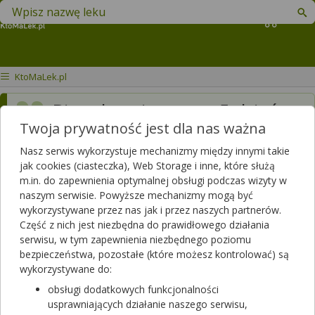
Znajdź lek w swojej okolicy
Koszyk
KtoMaLek.pl
Biorę lavetiracetam 5 dzień
Twoja prywatność jest dla nas ważna
mam pieczenia glowy...na
tym leku może pomaga na
Nasz serwis wykorzystuje mechanizmy między innymi takie
jak cookies (ciasteczka), Web Storage i inne, które służą
inne rzeczy niestety piecze
m.in. do zapewnienia optymalnej obsługi podczas wizyty w
naszym serwisie. Powyższe mechanizmy mogą być
glowa jakby to za dużo było
wykorzystywane przez nas jak i przez naszych partnerów.
dla mnie dodatkowo biorę
Część z nich jest niezbędna do prawidłowego działania
serwisu, w tym zapewnienia niezbędnego poziomu
lamilept 175mg który nie
bezpieczeństwa, pozostałe (które możesz kontrolować) są
dziala dobrze bo na samym
wykorzystywane do:
obsługi dodatkowych funkcjonalności
lamilepcie mam napady i
usprawniających działanie naszego serwisu,