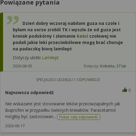
Powiązane pytania
Dzień dobry wczoraj nabilam guza na czole i
byłam na sorze zrobili TK i wyszło że od guza jest
krwiak podskórny i złamanie
kości
czołowej nie
podali jakie leki przeciwbólowe mogę brać choruje
na padaczkę biorę lamilept
Dotyczy ulotki
Lamilept
2026-06-05
Dotyczy:
Kobieta, 37 lat
SPECJALIŚCI UDZIELILI
1
ODPOWIEDZI
0
Najnowsza odpowiedź
Nie wskazane jest stosowanie leków przeciwzapalnych jak
ibuprofen w przypadku świeżych krwiaków. Paracetamol
mógłby być zastosowan...
Pokaż całą odpowiedź
2026-06-17