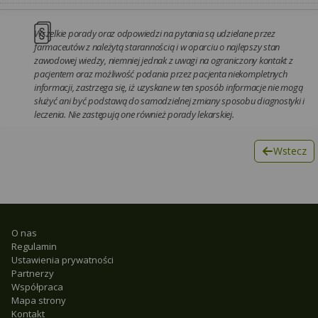
Wszelkie porady oraz odpowiedzi na pytania są udzielane przez
farmaceutów z należytą starannością i w oparciu o najlepszy stan
zawodowej wiedzy, niemniej jednak z uwagi na ograniczony kontakt z
pacjentem oraz możliwość podania przez pacjenta niekompletnych
informacji, zastrzega się, iż uzyskane w ten sposób informacje nie mogą
służyć ani być podstawą do samodzielnej zmiany sposobu diagnostyki i
leczenia. Nie zastępują one również porady lekarskiej.
Wstecz
O nas
Regulamin
Ustawienia prywatności
Partnerzy
Współpraca
Mapa strony
Kontakt