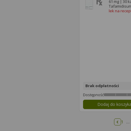
61 mg | 30 k
Tafamidisu
lek na recep
Brak odpłatności
Dostępność
Dodaj do koszyk
1
…
Poprze