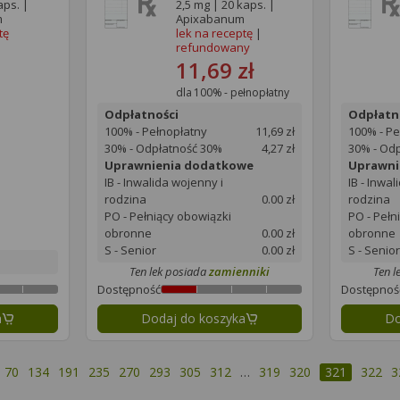
aps. |
2,5 mg | 20 kaps. |
m
Apixabanum
tę
lek na receptę
|
refundowany
11,69 zł
dla 100% - pełnopłatny
Odpłatności
Odpłatn
100% - Pełnopłatny
11,69 zł
100% - Pe
30% - Odpłatność 30%
4,27 zł
30% - Od
Uprawnienia dodatkowe
Uprawni
IB - Inwalida wojenny i
IB - Inwal
rodzina
0.00 zł
rodzina
PO - Pełniący obowiązki
PO - Pełn
obronne
0.00 zł
obronne
S - Senior
0.00 zł
S - Senior
Ten lek posiada
zamienniki
Ten l
Dostępność
Dostępnoś
a
Dodaj do koszyka
Do
70
134
191
235
270
293
305
312
…
319
320
321
322
3
dnia strona