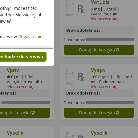
Votubia
Votubia
cofnąć, możesz też
2,5 mg | 30 tabl. |
5 mg | 30 tabl. |
Everolimusum
Everolimusum
edzieć się więcej lub
lek na receptę
lek na receptę
tawień
łatności
Brak odpłatności
jdziesz w
Regulaminie
ć
Dostępność
daj do koszyka
Dodaj do koszyka
zechodzę do serwisu
Vpriv
Vyepti
400 j.m. | 1 fiol. |
100 mg/ml | 1 fiol. po 1
Velaglucerase alfa
ml | Eptinezumab
lek na receptę
lek na receptę
łatności
Brak odpłatności
ć
Dostępność
daj do koszyka
Dodaj do koszyka
Vyselik
Vyselik