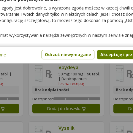
Votubia
e zgody jest dobrowolne, a wyrażoną zgodę możesz w każdej chwili 
abl. |
10 mg | 30 tabl. |
Everolimusum
warzanie Twoich danych tylko w niektórych celach. Jeżeli chcesz dowi
dum
lek na receptę
 konfigurację szczegółową, to możesz tego dokonać za pomocą „Us
tę
Brak odpłatności
Brak odp
temat wykorzystywania narzędzi zewnętrznych w naszym serwisie zna
Dostępność
Dostępnoś
a
Dodaj do koszyka
Do
Odrzuć niewymagane
Akceptuję i pr
ane
Voydeya
tabl. |
50 mg; 100 mg | 90 tabl.
um
| Danicopanum
tę
lek na receptę
Brak odpłatności
Brak odp
Dostępność
Dostępnoś
a
Dodaj do koszyka
Do
Vyselik