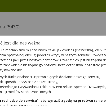
nia
(5430)
 jest dla nas ważna
Votrient
je mechanizmy między innymi takie jak cookies (ciasteczka), Web Sto
g+100mg |
200 mg | 30 tabl. |
ienia optymalnej obsługi podczas wizyty w naszym serwisie. Powyż
Pazopanibi
zez nas jak i przez naszych partnerów. Część z nich jest niezbędna 
m,
hydrochloridum
um,
lek na receptę
tym zapewnienia niezbędnego poziomu bezpieczeństwa, pozostałe (k
rum
rzystywane do:
tę
wych funkcjonalności usprawniających działanie naszego serwisu,
Brak odpłatności
Brak odp
jaki sposób korzystasz z naszej strony,
Dostępność
Dostępnoś
ośredniego i wyświetlania reklam, w tym reklam spersonalizowanych
unkcji mediów społecznościowych.
a
Dodaj do koszyka
Do
 przechodzę do serwisu", aby wyrazić zgodę na przetwarzanie p
anych w powyższych celach.