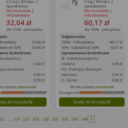
2,5 mg | 60 kaps. |
5 mg | 60 kaps. |
Apixabanum
Apixabanum
lek na receptę
|
lek na receptę
|
refundowany
refundowany
32,04 zł
60,17 zł
dla 100% - pełnopłatny
dla 100% - pełnopłatny
ości
Odpłatności
łnopłatny
32,04 zł
100% - Pełnopłatny
60,17 zł
płatność 30%
10,06 zł
30% - Odpłatność 30%
16,61 zł
enia dodatkowe
Uprawnienia dodatkowe
ida wojenny i
IB - Inwalida wojenny i
0.00 zł
rodzina
0.00 zł
iący obowiązki
PO - Pełniący obowiązki
0.00 zł
obronne
0.00 zł
0.00 zł
S - Senior
0.00 zł
ek posiada
zamienniki
Ten lek posiada
zamienniki
ć
Dostępność
daj do koszyka
Dodaj do koszyka
23
…
324
325
326
328
330
333
336
340
Następna strona