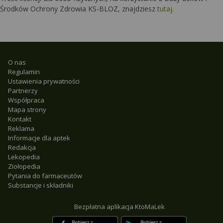
Środków Ochrony Zdrowia KS-BLOZ, znajdziesz
tutaj
.
O nas
Regulamin
Ustawienia prywatności
Partnerzy
Współpraca
Mapa strony
Kontakt
Reklama
Informacje dla aptek
Redakcja
Lekopedia
Ziołopedia
Pytania do farmaceutów
Substancje i składniki
Bezpłatna aplikacja KtoMaLek