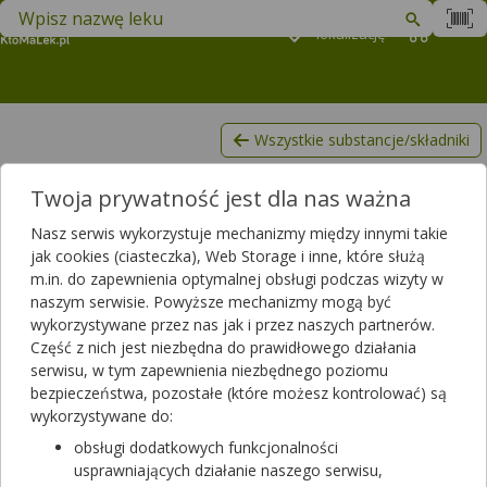
Znajdź lek w swojej okolicy
Podaj
lokalizację
Koszyk
M
Wszystkie substancje/składniki
Jabłko,Owoc jabłka
Twoja prywatność jest dla nas ważna
Lista produktów, zawierających Jabłko,Owoc jabłka
Nasz serwis wykorzystuje mechanizmy między innymi takie
Filtrowanie
jak cookies (ciasteczka), Web Storage i inne, które służą
m.in. do zapewnienia optymalnej obsługi podczas wizyty w
Filtrowanie
naszym serwisie. Powyższe mechanizmy mogą być
Wyniki wyszukiwania
(0)
wykorzystywane przez nas jak i przez naszych partnerów.
Część z nich jest niezbędna do prawidłowego działania
serwisu, w tym zapewnienia niezbędnego poziomu
Nie znaleźliśmy żadnego produktu spełniającego Twoje kryteria
bezpieczeństwa, pozostałe (które możesz kontrolować) są
wyszukiwania.
wykorzystywane do:
Aktualnie masz zaznaczone następujące filtry, które mogą
obsługi dodatkowych funkcjonalności
wykluczać wyszukiwany przez Ciebie produkt.
usprawniających działanie naszego serwisu,