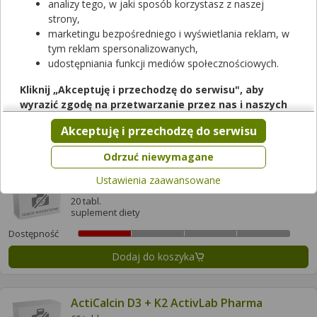
analizy tego, w jaki sposób korzystasz z naszej
strony,
Dodaj do koszyka
marketingu bezpośredniego i wyświetlania reklam, w
tym reklam spersonalizowanych,
udostępniania funkcji mediów społecznościowych.
Acetylocysteina ActivLab Pharma
20 tabl.
Kliknij „Akceptuję i przechodzę do serwisu", aby
suplement diety
wyrazić zgodę na przetwarzanie przez nas i naszych
Dostępność
partnerów Twoich danych w powyższych celach.
Akceptuję i przechodzę do serwisu
Dodaj do koszyka
Pamiętaj, że wyrażenie zgody jest dobrowolne, a wyrażoną
zgodę możesz w każdej chwili cofnąć, możesz też wycofać
Odrzuć niewymagane
zgodę na przetwarzanie Twoich danych tylko w niektórych
Ustawienia zaawansowane
Acetylocysteina Puls
celach. Jeżeli chcesz dowiedzieć się więcej lub chcesz
przeprowadzić konfigurację szczegółową, to możesz tego
20 tabl.
suplement diety
dokonać za pomocą „Ustawień zaawansowanych".
Dostępność
Więcej informacji na temat wykorzystywania narzędzi
zewnętrznych w naszym serwisie znajdziesz w
Regulaminie
Dodaj do koszyka
Serwisu
.
ActiCalcin D3 + K2 ActivLab Pharma