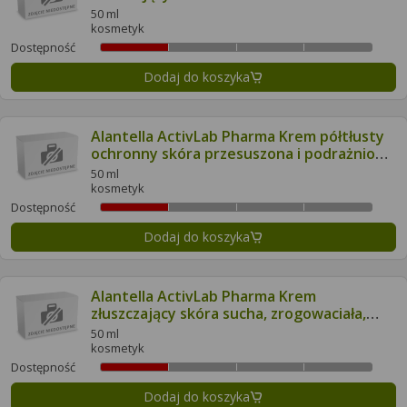
50 ml
kosmetyk
Dostępność
Dodaj do koszyka
Alantella ActivLab Pharma Krem półtłusty
ochronny skóra przesuszona i podrażniona
z witaminami A + E
50 ml
kosmetyk
Dostępność
Dodaj do koszyka
Alantella ActivLab Pharma Krem
złuszczający skóra sucha, zrogowaciała,
popękana, szorstka
50 ml
kosmetyk
Dostępność
Dodaj do koszyka