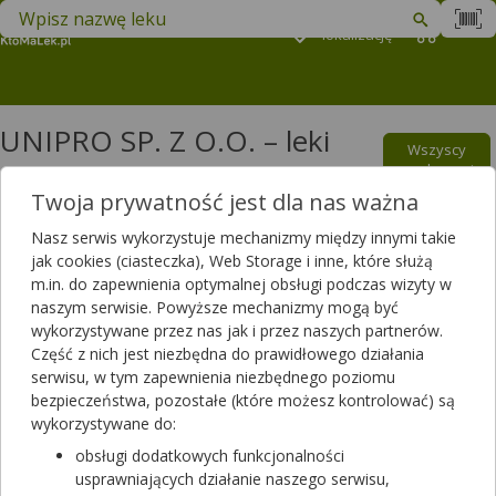
Znajdź lek w swojej okolicy
Podaj
lokalizację
Koszyk
M
UNIPRO SP. Z O.O. – leki
Wszyscy
oraz suplementy diety
producenci
Twoja prywatność jest dla nas ważna
Filtrowanie
Nasz serwis wykorzystuje mechanizmy między innymi takie
jak cookies (ciasteczka), Web Storage i inne, które służą
Filtrowanie
m.in. do zapewnienia optymalnej obsługi podczas wizyty w
Wyniki wyszukiwania
(354)
naszym serwisie. Powyższe mechanizmy mogą być
wykorzystywane przez nas jak i przez naszych partnerów.
Część z nich jest niezbędna do prawidłowego działania
Wyczyść filtry
serwisu, w tym zapewnienia niezbędnego poziomu
bezpieczeństwa, pozostałe (które możesz kontrolować) są
Acetylocysteina ActivLab Pharma
wykorzystywane do:
10 tabl.
obsługi dodatkowych funkcjonalności
suplement diety
usprawniających działanie naszego serwisu,
Dostępność