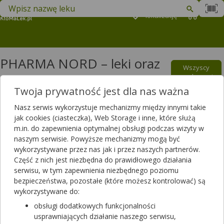
Znajdź lek w swojej okolicy
Podaj
lokalizację
Koszyk
M
PHARMA NORD – leki oraz
Wszyscy
suplementy diety
producenci
Twoja prywatność jest dla nas ważna
Filtrowanie
Nasz serwis wykorzystuje mechanizmy między innymi takie
jak cookies (ciasteczka), Web Storage i inne, które służą
Filtrowanie
m.in. do zapewnienia optymalnej obsługi podczas wizyty w
Wyniki wyszukiwania
(20)
naszym serwisie. Powyższe mechanizmy mogą być
wykorzystywane przez nas jak i przez naszych partnerów.
Część z nich jest niezbędna do prawidłowego działania
Wyczyść filtry
serwisu, w tym zapewnienia niezbędnego poziomu
bezpieczeństwa, pozostałe (które możesz kontrolować) są
BioAktywna Witamina B12
wykorzystywane do:
60 tabl.
obsługi dodatkowych funkcjonalności
suplement diety
usprawniających działanie naszego serwisu,
Dostępność