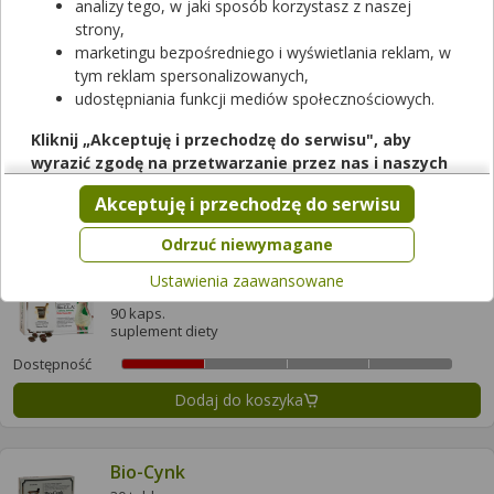
analizy tego, w jaki sposób korzystasz z naszej
strony,
Dodaj do koszyka
marketingu bezpośredniego i wyświetlania reklam, w
tym reklam spersonalizowanych,
udostępniania funkcji mediów społecznościowych.
Bio-Chrom
60 tabl.
Kliknij „Akceptuję i przechodzę do serwisu", aby
suplement diety
wyrazić zgodę na przetwarzanie przez nas i naszych
Dostępność
partnerów Twoich danych w powyższych celach.
Akceptuję i przechodzę do serwisu
Dodaj do koszyka
Pamiętaj, że wyrażenie zgody jest dobrowolne, a wyrażoną
zgodę możesz w każdej chwili cofnąć, możesz też wycofać
Odrzuć niewymagane
zgodę na przetwarzanie Twoich danych tylko w niektórych
Ustawienia zaawansowane
Bio-C.L.A. z zieloną herbatą
celach. Jeżeli chcesz dowiedzieć się więcej lub chcesz
przeprowadzić konfigurację szczegółową, to możesz tego
90 kaps.
suplement diety
dokonać za pomocą „Ustawień zaawansowanych".
Dostępność
Więcej informacji na temat wykorzystywania narzędzi
zewnętrznych w naszym serwisie znajdziesz w
Regulaminie
Dodaj do koszyka
Serwisu
.
Bio-Cynk