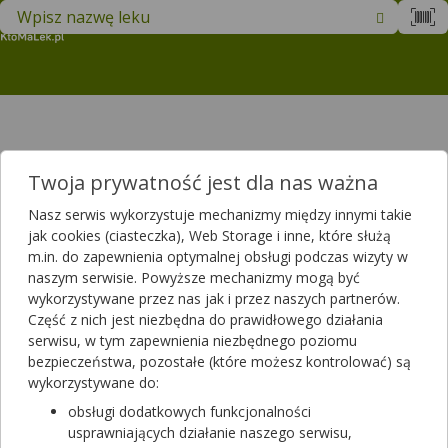
Znajdź lek w swojej okolicy
M
Wybrana strona nie istnieje.
Twoja prywatność jest dla nas ważna
Proszę przejść do
strony głównej
.
Nasz serwis wykorzystuje mechanizmy między innymi takie
jak cookies (ciasteczka), Web Storage i inne, które służą
m.in. do zapewnienia optymalnej obsługi podczas wizyty w
naszym serwisie. Powyższe mechanizmy mogą być
wykorzystywane przez nas jak i przez naszych partnerów.
Część z nich jest niezbędna do prawidłowego działania
serwisu, w tym zapewnienia niezbędnego poziomu
bezpieczeństwa, pozostałe (które możesz kontrolować) są
wykorzystywane do:
obsługi dodatkowych funkcjonalności
usprawniających działanie naszego serwisu,