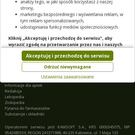
analizy tego, w jaki sposób korzystasz z naszej
strony,
marketingu bezpośredniego i wyświetlania reklam, w
tym reklam spersonalizowanych,
udostępniania funkcji mediów społecznościowych.
Kliknij „Akceptuję i przechodzę do serwisu", aby
wyrazić zgodę na przetwarzanie przez nas i naszych
O nas
partnerów Twoich danych w powyższych celach.
Regulamin
Akceptuję i przechodzę do serwisu
Partnerzy
Pamiętaj, że wyrażenie zgody jest dobrowolne, a wyrażoną
Współpraca
zgodę możesz w każdej chwili cofnąć, możesz też wycofać
Odrzuć niewymagane
Mapa strony
zgodę na przetwarzanie Twoich danych tylko w niektórych
Kontakt
Ustawienia zaawansowane
celach. Jeżeli chcesz dowiedzieć się więcej lub chcesz
Reklama
przeprowadzić konfigurację szczegółową, to możesz tego
Informacje dla aptek
Redakcja
dokonać za pomocą „Ustawień zaawansowanych".
Lekopedia
Więcej informacji na temat wykorzystywania narzędzi
Ziołopedia
zewnętrznych w naszym serwisie znajdziesz w
Regulaminie
Pytania do farmaceutów
Serwisu
.
Substancje i składniki
Operatorem serwisu jest KAMSOFT S.A., KRS 0000345075, NIP
9542685559, REGON 241371988, 40-235 Katowice, ul. 1 Maja 133